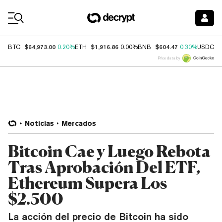
Coin Prices
$64,973.00
$1,916.86
$604.47
$
BTC
0.20%
ETH
0.00%
BNB
0.30%
USDC
Price data by
Noticias
Mercados
Bitcoin Cae y Luego Rebota
Tras Aprobación Del ETF,
Ethereum Supera Los
$2.500
La acción del precio de Bitcoin ha sido