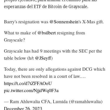
esperanzas del ETF de Bitcoin de Grayscale.
Barry's resignation was
@Sonnenshein
's X-Mas gift.
What to make of
@bsilbert
resigning from
Grayscale?
Grayscale has had 9 meetings with the SEC per the
table below (h/t
@JSeyff
)
Today, there are only allegations against DCG which
have not been resolved in a court of law.…
https://t.co/d7tZFFAOoU
pic.twitter.com/NjjdWq0F3a
— Ram Ahluwalia CFA, Lumida (@ramahluwalia)
December 26, 2023