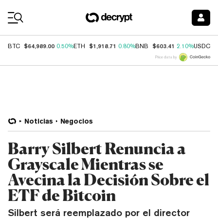
Coin Prices
$64,989.00
$1,918.71
$603.41
$
BTC
0.50%
ETH
0.80%
BNB
2.10%
USDC
Price data by
Noticias
Negocios
Barry Silbert Renuncia a
Grayscale Mientras se
Avecina la Decisión Sobre el
ETF de Bitcoin
Silbert será reemplazado por el director