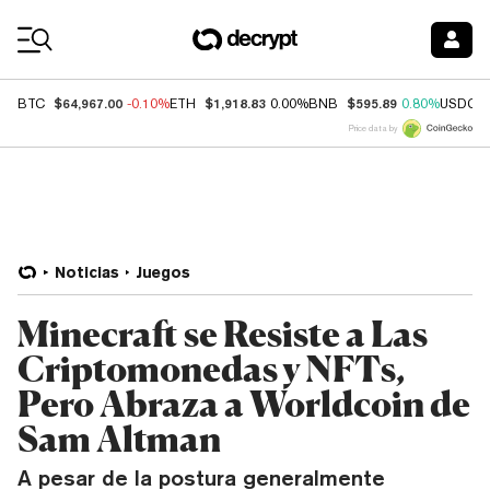
Coin Prices
$64,967.00
$1,918.83
$595.89
BTC
-0.10%
ETH
0.00%
BNB
0.80%
USDC
Price data by
Noticias
Juegos
Minecraft se Resiste a Las
Criptomonedas y NFTs,
Pero Abraza a Worldcoin de
Sam Altman
A pesar de la postura generalmente