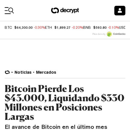
Coin Prices
$64,300.00
$1,899.27
$593.80
BTC
-0.30%
ETH
-0.20%
BNB
-0.10%
USDC
Price data by
Noticias
Mercados
Bitcoin Pierde Los
$43.000, Liquidando $330
Millones en Posiciones
Largas
El avance de Bitcoin en el último mes