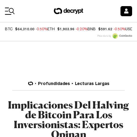
Coin Prices
$64,310.00
$1,903.96
$591.62
BTC
-0.50%
ETH
-0.20%
BNB
-0.50%
USDC
Price data by
Profundidades
Lecturas Largas
Implicaciones Del Halving
de Bitcoin Para Los
Inversionistas: Expertos
Opinan