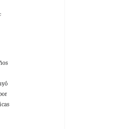
c
años
uyó
por
icas