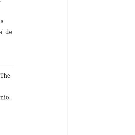
va
al de
 The
onio,