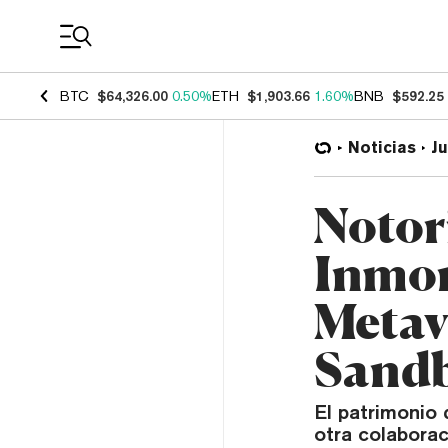
Coin Prices
BTC
$64,326.00
0.50%
ETH
$1,903.66
1.60%
BNB
$592.25
Noticias
J
Notori
Inmor
Metav
Sand
El patrimonio 
otra colaborac