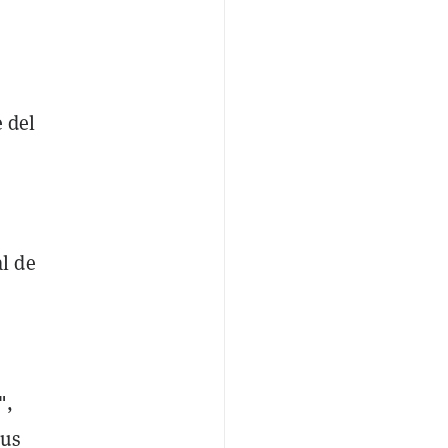
e del
l de
",
ous