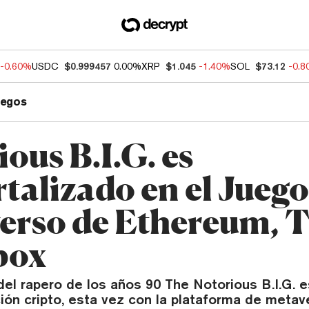
-0.60%
USDC
$0.999457
0.00%
XRP
$1.045
-1.40%
SOL
$73.12
-0.
uegos
ous B.I.G. es
talizado en el Juego
erso de Ethereum, 
box
del rapero de los años 90 The Notorious B.I.G. e
ión cripto, esta vez con la plataforma de meta