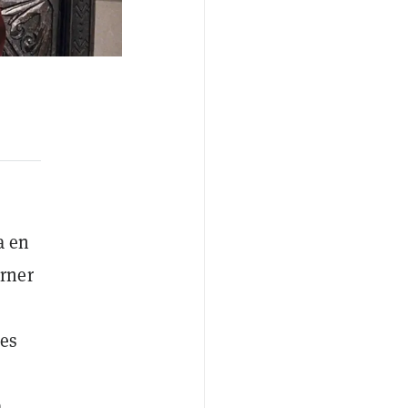
a en
arner
res
a