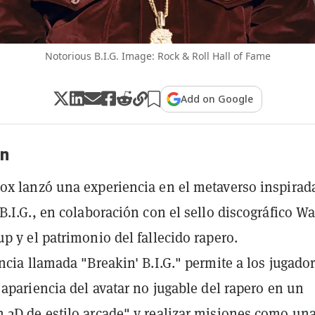
Notorious B.I.G. Image: Rock & Roll Hall of Fame
Add on Google
n
x lanzó una experiencia en el metaverso inspirad
B.I.G., en colaboración con el sello discográfico W
p y el patrimonio del fallecido rapero.
ncia llamada "Breakin' B.I.G." permite a los jugado
 apariencia del avatar no jugable del rapero en un
2D de estilo arcade" y realizar misiones como un