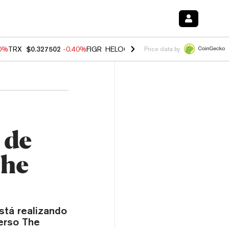
80%
TRX
$0.327502
-0.40%
FIGR_HELOC
$1.02
1.70%
HYPE
$55.24
-
Price data by
 de
The
stá realizando
verso The