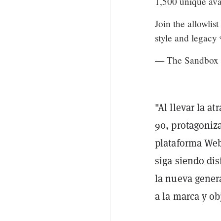
1,500 unique ava
Join the allowlis
style and legacy
— The Sandbox
"Al llevar la a
90, protagoniz
plataforma Web
siga siendo dis
la nueva gener
a la marca y ob