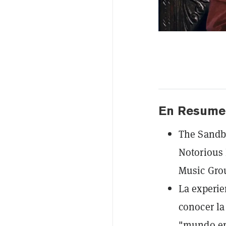
En Resume
The Sandbo
Notorious 
Music Grou
La experie
conocer la
"mundo en 