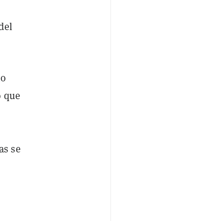
del
no
o que
as se