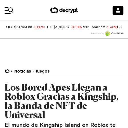
Coin Prices
$64,264.00
$1,899.07
$587.12
BTC
-0.60%
ETH
-0.30%
BNB
-1.40%
USDC
Price data by
Noticias
Juegos
Los Bored Apes Llegan a
Roblox Gracias a Kingship,
la Banda de NFT de
Universal
El mundo de Kingship Island en Roblox te