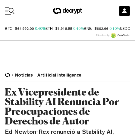
Coin Prices
$64,992.00
$1,918.55
$602.66
$
BTC
0.40%
ETH
0.40%
BNB
0.10%
USDC
Price data by
Noticias
Artificial Intelligence
Ex Vicepresidente de
Stability AI Renuncia Por
Preocupaciones de
Derechos de Autor
Ed Newton-Rex renunció a Stability AI,