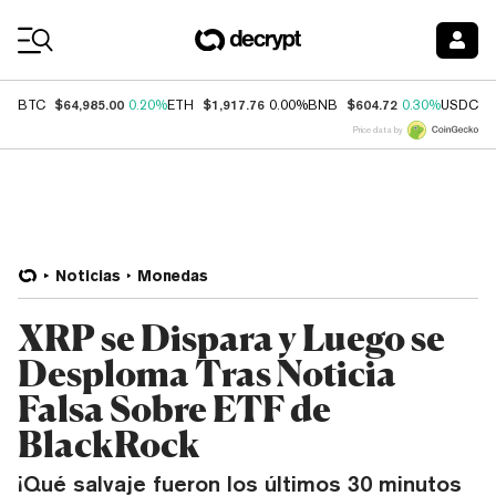
Coin Prices
$64,985.00
$1,917.76
$604.72
$
BTC
0.20%
ETH
0.00%
BNB
0.30%
USDC
Price data by
Noticias
Monedas
XRP se Dispara y Luego se
Desploma Tras Noticia
Falsa Sobre ETF de
BlackRock
¡Qué salvaje fueron los últimos 30 minutos