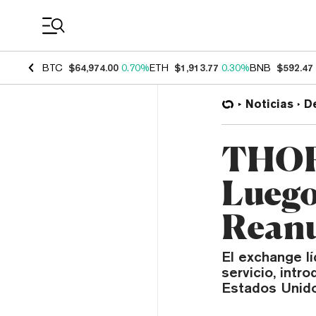
Coin Prices
BTC
$64,974.00
0.70%
ETH
$1,913.77
0.30%
BNB
$592.47
Noticias
D
THORC
Lueg
Reanu
El exchange l
servicio, int
Estados Unido