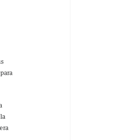
us
 para
a
la
era