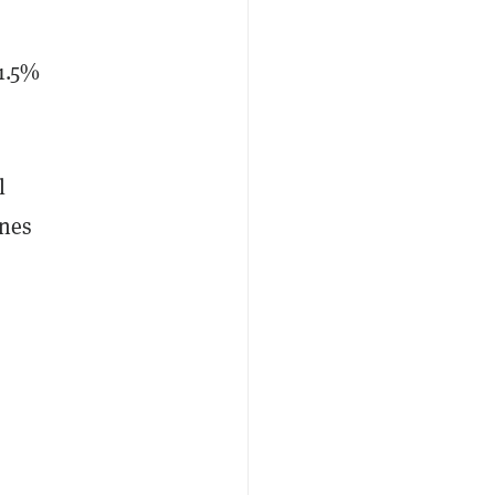
1.5%
l
ones