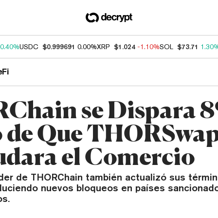
0.40%
USDC
$0.999691
0.00%
XRP
$1.024
-1.10%
SOL
$73.71
1.30
eFi
hain se Dispara 
o de Que THORSwa
dara el Comercio
íder de THORChain también actualizó sus térmi
roduciendo nuevos bloqueos en países sancionad
s.