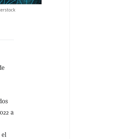
erstock
de
dos
022 a
 el