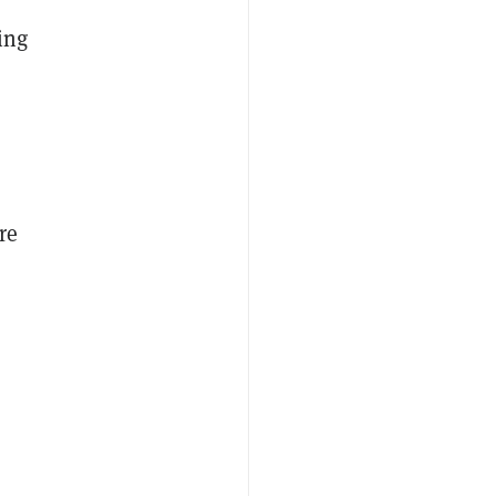
ing
re