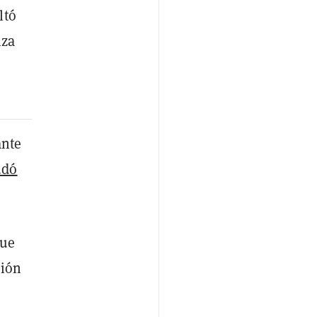
ltó
nza
ante
udó
que
ción