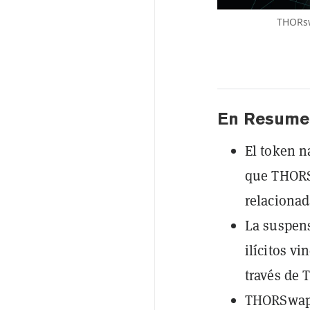
THORsw
En Resume
El token 
que THORS
relacionad
La suspens
ilícitos v
través de
THORSwap a