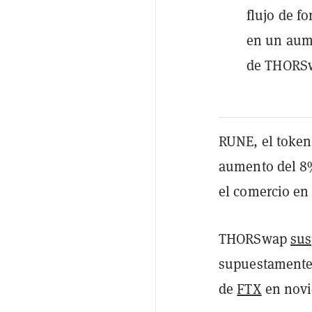
flujo de fo
en un aume
de THORS
RUNE, el token
aumento del 8%
el comercio en
THORSwap
sus
supuestamente 
de
FTX
en novi