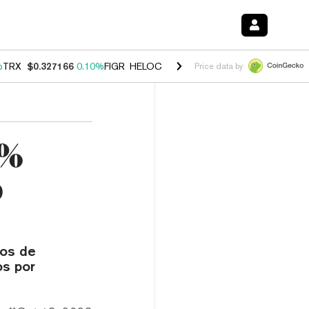
%
TRX
$0.327166
0.10%
FIGR_HELOC
$1.029
0.80%
HYPE
$54.25
-3.
Price data by
8%
p
nos de
os por