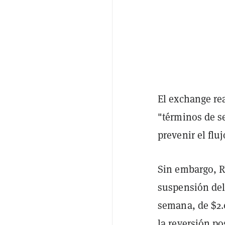
El exchange re
"términos de s
prevenir el flu
Sin embargo, R
suspensión de
semana, de $2.
la reversión pos