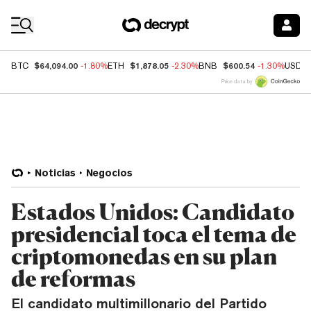
Coin Prices
$64,094.00
$1,878.05
$600.54
BTC
-1.80%
ETH
-2.30%
BNB
-1.30%
USDC
Price data by
Noticias
Negocios
Estados Unidos: Candidato
presidencial toca el tema de
criptomonedas en su plan
de reformas
El candidato multimillonario del Partido