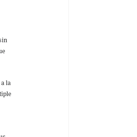
sin
ue
a la
tiple
us