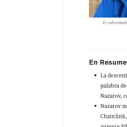
El cofundado
En Resume
La descent
palabra de
Nazarov, c
Nazarov m
Chainlink,
aunque Et