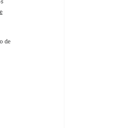
os
e
o de