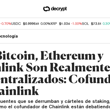
-0.70%
USDC
$0.999641
0.00%
XRP
$1.034
-1.00%
SOL
$73.51
0.3
ecnología
Bitcoin, Ethereum y
link Son Realment
ntralizados: Cofun
ainlink
uentes que se derrumban y cárteles de staking
como el cofundador de Chainlink están debatien