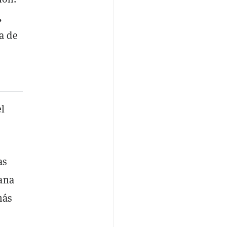
,
a de
el
as
ana
más