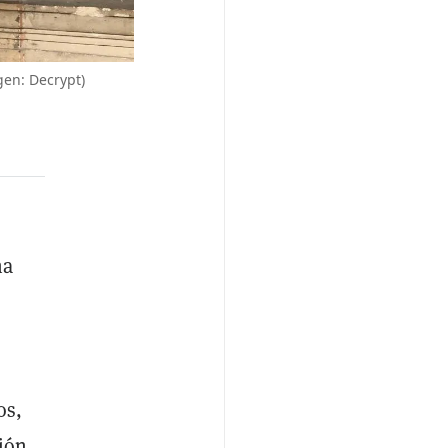
gen: Decrypt)
na
os,
ión.