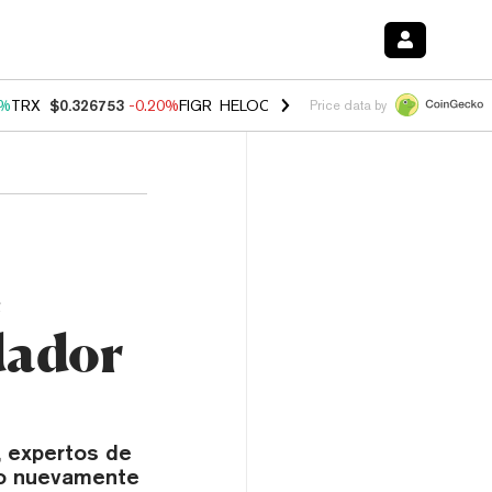
0%
TRX
$0.326753
-0.20%
FIGR_HELOC
$1.035
1.50%
HYPE
$56.81
2
Price data by
e
dador
, expertos de
do nuevamente