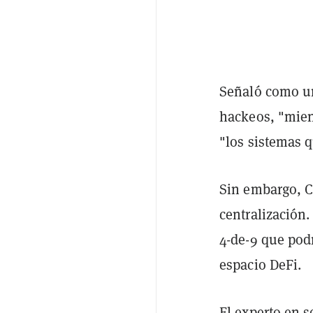
Señaló como un
hackeos, "mient
"los sistemas 
Sin embargo, C
centralización.
4-de-9 que podr
espacio DeFi.
El experto en 