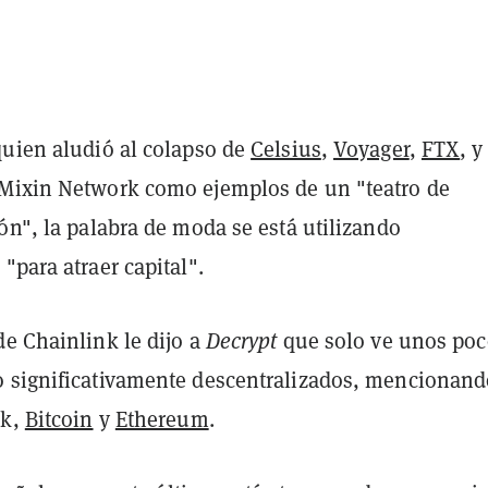
quien aludió al colapso de
Celsius
,
Voyager
,
FTX
, y
Mixin Network como ejemplos de un "teatro de
ón", la palabra de moda se está utilizando
"para atraer capital".
de Chainlink le dijo a
Decrypt
que solo ve unos poc
 significativamente descentralizados, mencionand
nk,
Bitcoin
y
Ethereum
.