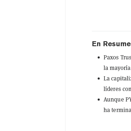
En Resume
Paxos Trus
la mayoría
La capital
líderes c
Aunque PY
ha termin