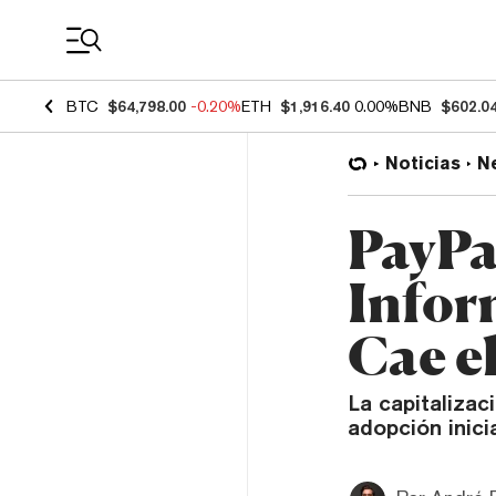
Coin Prices
BTC
$64,798.00
-0.20%
ETH
$1,916.40
0.00%
BNB
$602.0
Noticias
N
PayPa
Infor
Cae e
La capitaliza
adopción inici