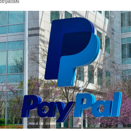
Beganski