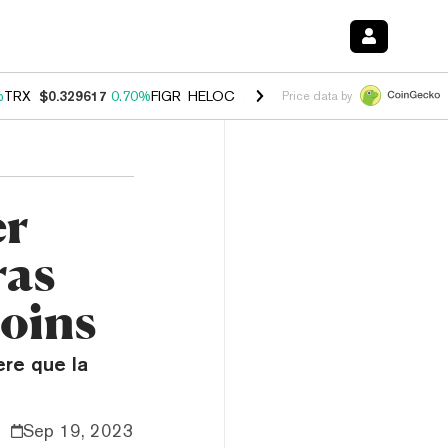
%
TRX
$0.329617
0.70%
FIGR_HELOC
$1.001
-2.70%
HYPE
$54.76
0.
Price data by
er
ras
coins
re que la
Sep 19, 2023