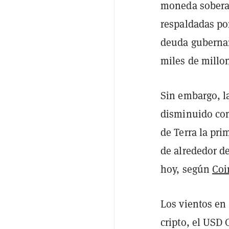
moneda sobera
respaldadas po
deuda gubernam
miles de millon
Sin embargo, la
disminuido con
de Terra la pri
de alrededor d
hoy, según
Coi
Los vientos en
cripto, el USD