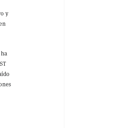
vo y
nen
 ha
UST
aído
lones