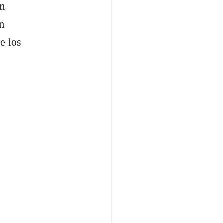
en
an
e los