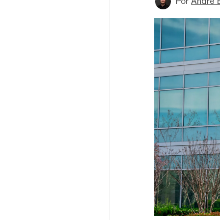
Por
André 