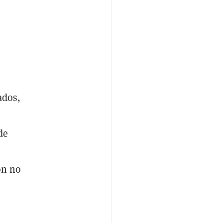
ados,
de
ón no