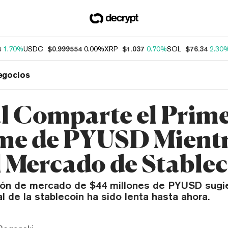
4
1.70%
USDC
$0.999554
0.00%
XRP
$1.037
0.70%
SOL
$76.34
2.30
egocios
l Comparte el Prim
me de PYUSD Mient
l Mercado de Stable
ción de mercado de $44 millones de PYUSD sugie
al de la stablecoin ha sido lenta hasta ahora.