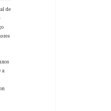
al de
e
go
dores
Paxos
 a
con