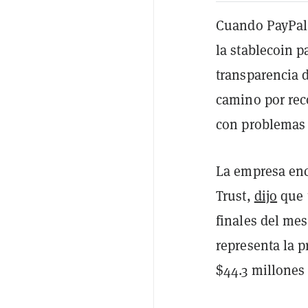
Cuando PayPal 
la stablecoin p
transparencia 
camino por rec
con problemas 
La empresa enc
Trust,
dijo
que 
finales del me
representa la p
$44.3 millones