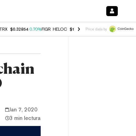
TRX
$0.32854
0.70%
FIGR_HELOC
$1.007
-2.70%
HYPE
$54.58
-3.0
Price data by
chain
0
Jan 7, 2020
3 min lectura