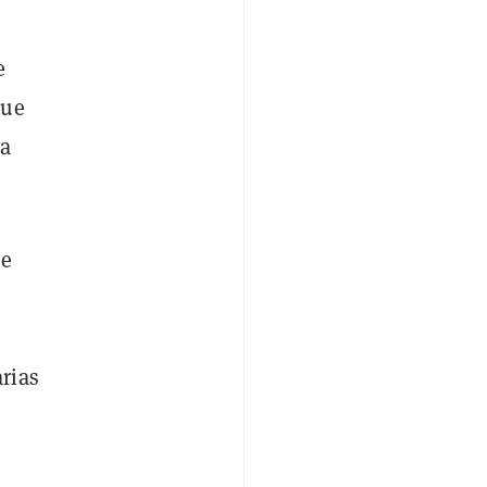
e
que
da
se
rias