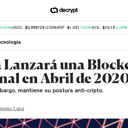
0.90%
USDC
$0.999729
0.00%
XRP
$1.037
0.50%
SOL
$75.19
2.00%
ecnología
 Lanzará una Block
nal en Abril de 202
mbargo, mantiene su postura anti-cripto.
ntonio Lanz