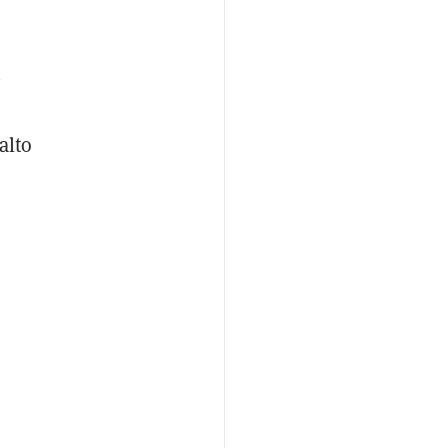
n
alto