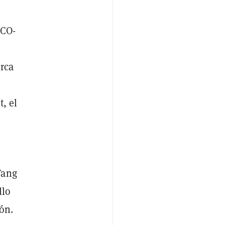
SCO-
rca
, el
Tang
llo
ón.