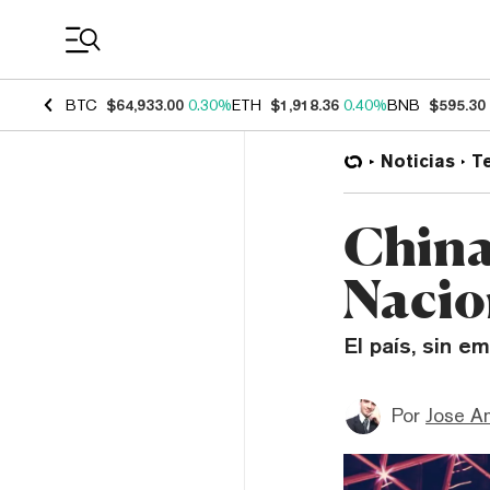
Coin Prices
BTC
$64,933.00
0.30%
ETH
$1,918.36
0.40%
BNB
$595.30
Noticias
T
China
Nacio
El país, sin e
Por
Jose A