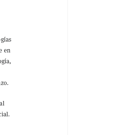
ogías
e en
ogía,
azo.
al
ial.