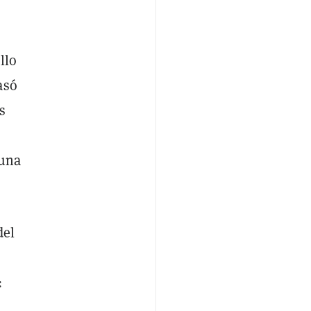
llo
asó
s
 una
del
: