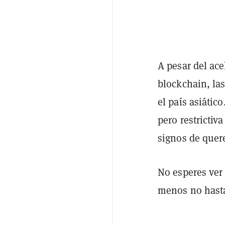
A pesar del ac
blockchain, la
el país asiátic
pero restrictiv
signos de quer
No esperes ver
menos no hasta 