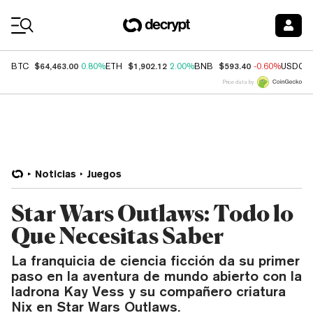
Coin Prices
$64,463.00
$1,902.12
$593.40
BTC
0.80%
ETH
2.00%
BNB
-0.60%
USDC
Price data by
Noticias
Juegos
Star Wars Outlaws: Todo lo
Que Necesitas Saber
La franquicia de ciencia ficción da su primer
paso en la aventura de mundo abierto con la
ladrona Kay Vess y su compañero criatura
Nix en Star Wars Outlaws.