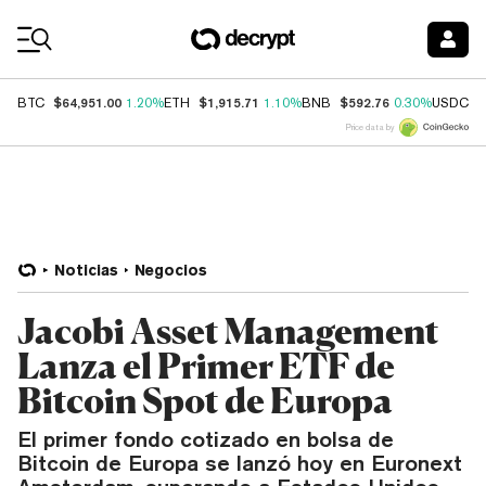
Coin Prices
$64,951.00
$1,915.71
$592.76
$
BTC
1.20%
ETH
1.10%
BNB
0.30%
USDC
Price data by
Noticias
Negocios
Jacobi Asset Management
Lanza el Primer ETF de
Bitcoin Spot de Europa
El primer fondo cotizado en bolsa de
Bitcoin de Europa se lanzó hoy en Euronext