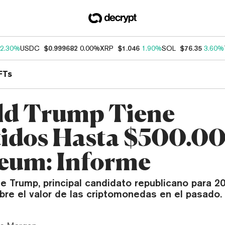
2.30%
USDC
$0.999682
0.00%
XRP
$1.046
1.90%
SOL
$76.35
3.60%
FTs
d Trump Tiene
tidos Hasta $500.0
eum: Informe
e Trump, principal candidato republicano para 20
bre el valor de las criptomonedas en el pasado.