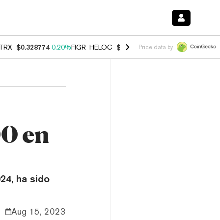
TRX
$0.328774
0.20%
FIGR_HELOC
$1.006
-2.70%
HYPE
$54.83
-1.
Price data by
00 en
24, ha sido
Aug 15, 2023