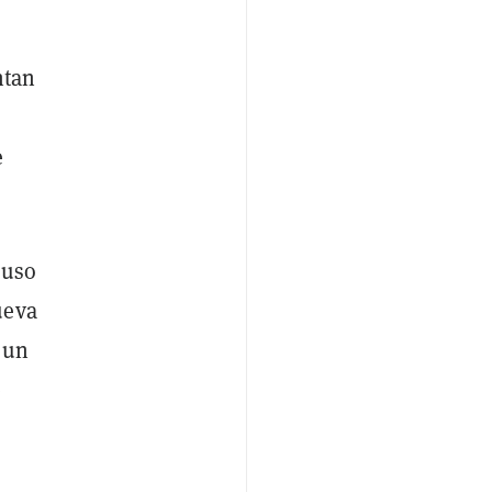
ntan
e
luso
ueva
 un
e