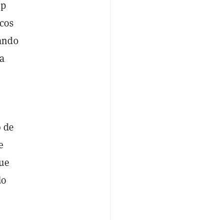
mp
icos
nando
a
o de
e
ue
do