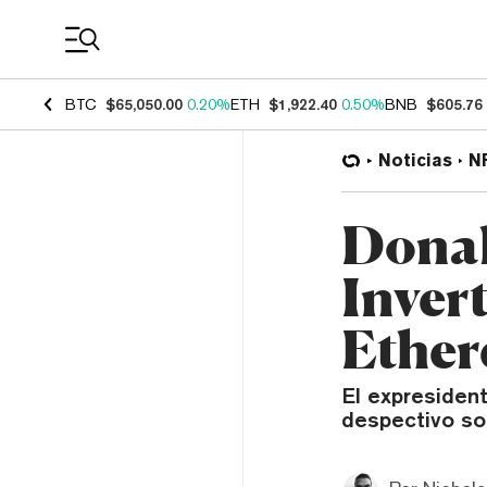
Coin Prices
BTC
$65,050.00
0.20%
ETH
$1,922.40
0.50%
BNB
$605.76
Noticias
N
Donal
Inver
Ether
El expresident
despectivo so