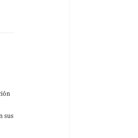
ción
n sus