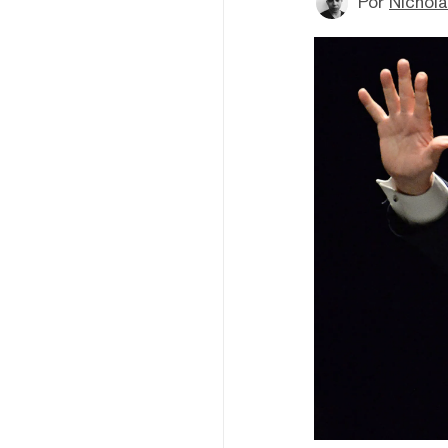
Por
Nichol