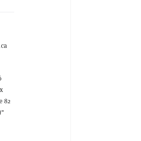
ica
ó
ex
e 82
)"