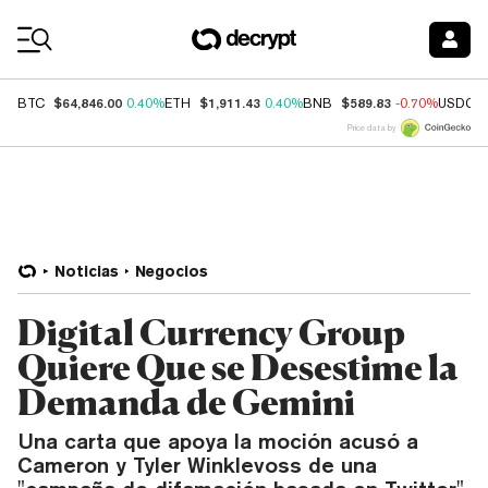
Coin Prices
$64,846.00
$1,911.43
$589.83
BTC
0.40%
ETH
0.40%
BNB
-0.70%
USDC
Price data by
Noticias
Negocios
Digital Currency Group
Quiere Que se Desestime la
Demanda de Gemini
Una carta que apoya la moción acusó a
Cameron y Tyler Winklevoss de una