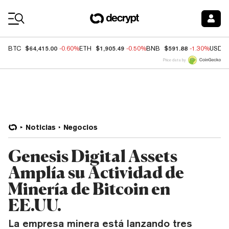
Coin Prices
$64,415.00
$1,905.49
$591.88
BTC
-0.60%
ETH
-0.50%
BNB
-1.30%
USDC
Price data by
Noticias
Negocios
Genesis Digital Assets
Amplía su Actividad de
Minería de Bitcoin en
EE.UU.
La empresa minera está lanzando tres