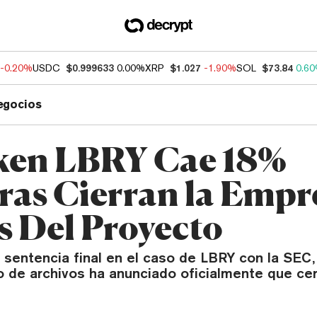
-0.20%
USDC
$0.999633
0.00%
XRP
$1.027
-1.90%
SOL
$73.84
0.6
egocios
ken LBRY Cae 18%
ras Cierran la Empr
s Del Proyecto
 sentencia final en el caso de LBRY con la SEC,
o de archivos ha anunciado oficialmente que cer