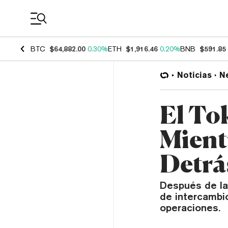
Coin Prices
BTC
$64,882.00
0.30%
ETH
$1,916.46
0.20%
BNB
$591.85
Noticias
N
El To
Mient
Detrá
Después de la
de intercambi
operaciones.