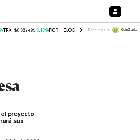
0%
TRX
$0.327485
0.10%
FIGR_HELOC
$1.038
1.80%
HYPE
$55.74
-0
Price data by
esa
 el proyecto
rará sus