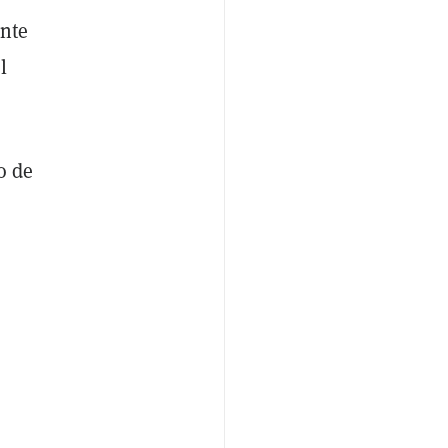
ante
l
o de