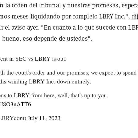
n la orden del tribunal y nuestras promesas, espe
imos meses liquidando por completo LBRY Inc.",
di
ir el aviso ayer. "En cuanto a lo que sucede con LB
a, bueno, eso depende de ustedes".
ent in SEC vs LBRY is out.
th the court's order and our promises, we expect to spend
ths winding LBRY Inc. down entirely.
ns to LBRY from here, well, that's up to you.
m/cU8O3nATT6
@LBRYcom)
July 11, 2023