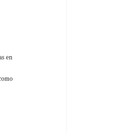
as en
 como