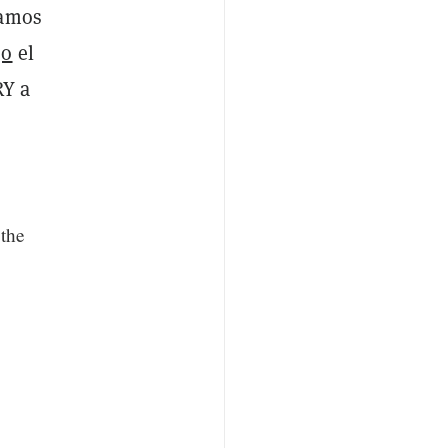
ramos
jo
el
RY a
 the