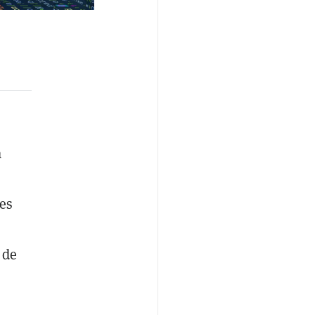
.
a
es
 de