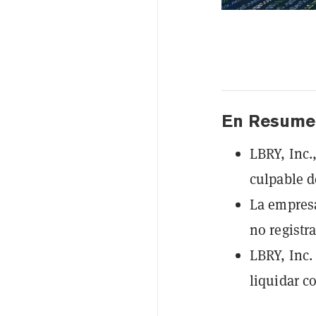
En Resume
LBRY, Inc.
culpable d
La empresa
no registr
LBRY, Inc.
liquidar c