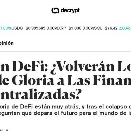
1.60%
USDC
$0.999589
0.00%
XRP
$1.036
0.00%
SOL
$76.42
2.00%
pinión
ín DeFi: ¿Volverán L
de Gloria a Las Fina
ntralizadas?
oria de DeFi están muy atrás, y tras el colapso 
guntan qué depara el futuro para el mundo de l