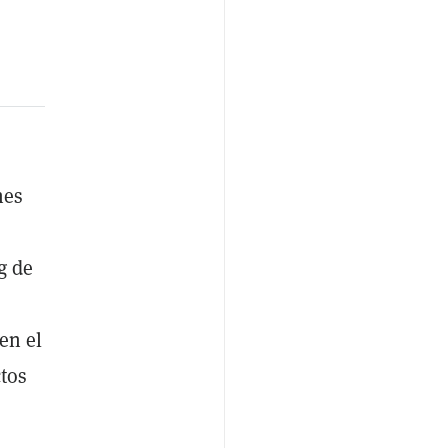
nes
g de
en el
tos