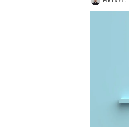
Por
Liam J. 