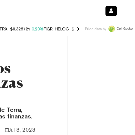
TRX
$0.329721
0.20%
FIGR_HELOC
$1.001
-2.70%
HYPE
$54.15
-0.
Price data by
os
nzas
de Terra,
as finanzas.
Jul 8, 2023