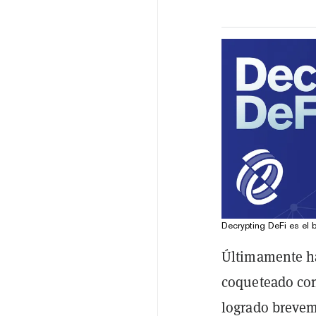
Decrypting DeFi es el b
Últimamente ha
coqueteado con
logrado brevem