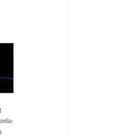
g
oría:
n