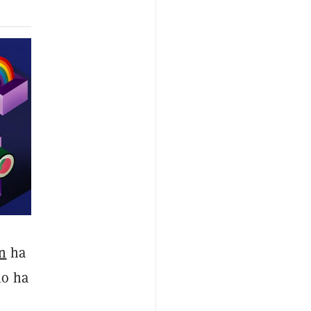
in
ha
lo ha