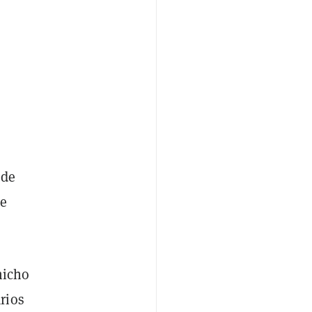
 de
ue
nicho
rios