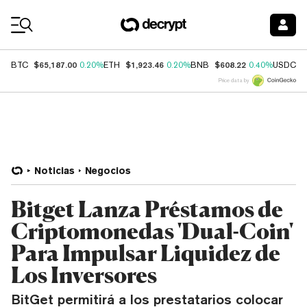
Coin Prices
$65,187.00
$1,923.46
$608.22
$
BTC
0.20%
ETH
0.20%
BNB
0.40%
USDC
Price data by
Noticias
Negocios
Bitget Lanza Préstamos de
Criptomonedas 'Dual-Coin'
Para Impulsar Liquidez de
Los Inversores
BitGet permitirá a los prestatarios colocar