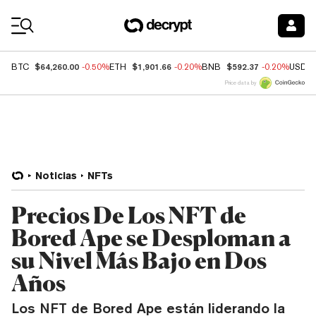
Coin Prices
$64,260.00
$1,901.66
$592.37
BTC
-0.50%
ETH
-0.20%
BNB
-0.20%
USDC
Price data by
Noticias
NFTs
Precios De Los NFT de
Bored Ape se Desploman a
su Nivel Más Bajo en Dos
Años
Los NFT de Bored Ape están liderando la