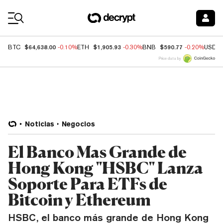
Coin Prices
$64,638.00
$1,905.93
$590.77
BTC
-0.10%
ETH
-0.30%
BNB
-0.20%
USDC
Price data by
Noticias
Negocios
El Banco Mas Grande de
Hong Kong "HSBC" Lanza
Soporte Para ETFs de
Bitcoin y Ethereum
HSBC, el banco más grande de Hong Kong