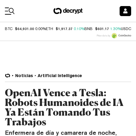
Coin Prices
$64,931.00
$1,917.37
$601.17
$
BTC
0.00%
ETH
0.10%
BNB
1.30%
USDC
Price data by
Noticias
Artificial Intelligence
OpenAI Vence a Tesla:
Robots Humanoides de IA
Ya Están Tomando Tus
Trabajos
Enfermera de día y camarera de noche,