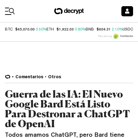
Coin Prices
$65,070.00
$1,922.03
$604.31
$
BTC
0.50%
ETH
0.80%
BNB
2.10%
USDC
Price data by
Comentarios
Otros
Guerra de las IA: El Nuevo
Google Bard Está Listo
Para Destronar a ChatGPT
de OpenAI
Todos amamos ChatGPT, pero Bard tiene