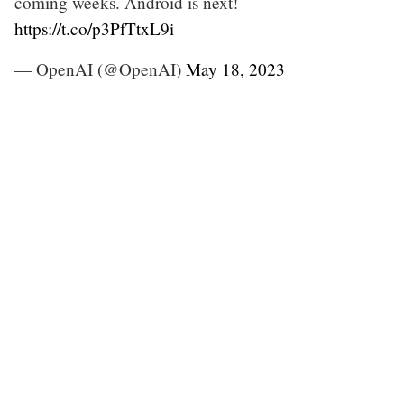
coming weeks. Android is next!
https://t.co/p3PfTtxL9i
— OpenAI (@OpenAI)
May 18, 2023