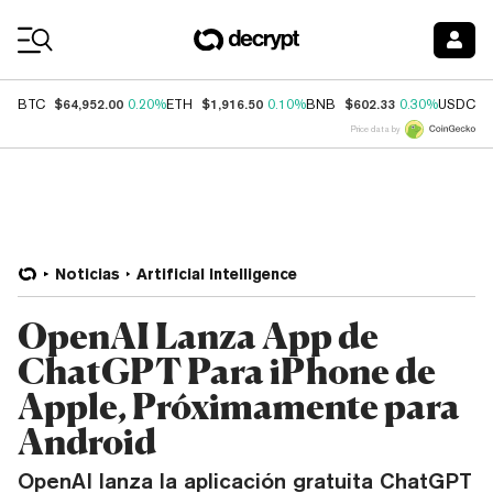
Coin Prices
$64,952.00
$1,916.50
$602.33
$
BTC
0.20%
ETH
0.10%
BNB
0.30%
USDC
Price data by
Noticias
Artificial Intelligence
OpenAI Lanza App de
ChatGPT Para iPhone de
Apple, Próximamente para
Android
OpenAI lanza la aplicación gratuita ChatGPT