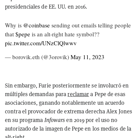
presidenciales de EE. UU. en 2016.
Why is
@coinbase
sending out emails telling people
that
$pepe
is an alt-right hate symbol??
pic.twitter.com/UNzClQlwwv
— borovik.eth (@3orovik)
May 11, 2023
Sin embargo, Furie posteriormente se involucró en
múltiples demandas para
reclamar
a Pepe de esas
asociaciones, ganando notablemente un acuerdo
contra el provocador de extrema derecha Alex Jones
en su programa
Infowars
en 2019 por el uso no
autorizado de la imagen de Pepe en los medios de la
alt-right.