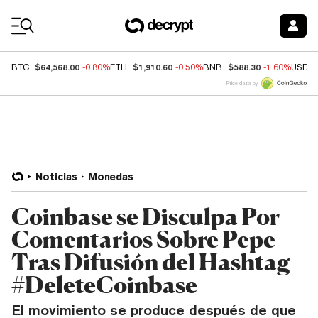
Coin Prices
$64,568.00
$1,910.60
$588.30
BTC
-0.80%
ETH
-0.50%
BNB
-1.60%
USDC
Price data by
Noticias
Monedas
Coinbase se Disculpa Por
Comentarios Sobre Pepe
Tras Difusión del Hashtag
#DeleteCoinbase
El movimiento se produce después de que