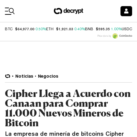
Coin Prices
$64,977.00
$1,921.03
$595.35
$
BTC
0.50%
ETH
0.40%
BNB
1.00%
USDC
Price data by
Noticias
Negocios
Cipher Llega a Acuerdo con
Canaan para Comprar
11.000 Nuevos Mineros de
Bitcoin
La empresa de minería de bitcoins Cipher