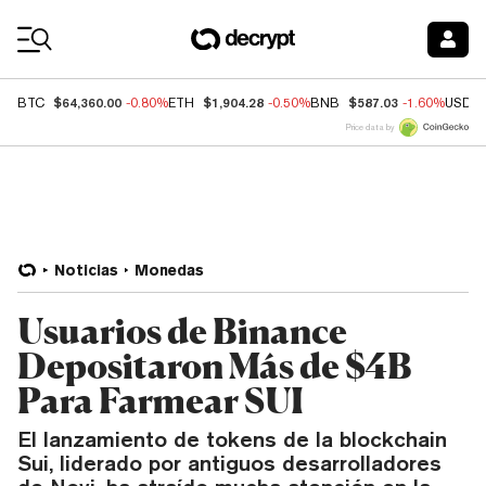
Coin Prices
$64,360.00
$1,904.28
$587.03
BTC
-0.80%
ETH
-0.50%
BNB
-1.60%
USDC
Price data by
Noticias
Monedas
Usuarios de Binance
Depositaron Más de $4B
Para Farmear SUI
El lanzamiento de tokens de la blockchain
Sui, liderado por antiguos desarrolladores