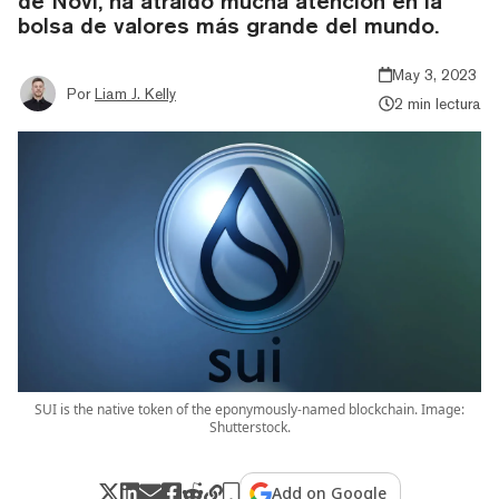
de Novi, ha atraído mucha atención en la
bolsa de valores más grande del mundo.
May 3, 2023
Por
Liam J. Kelly
2 min lectura
SUI is the native token of the eponymously-named blockchain. Image:
Shutterstock.
Add on Google