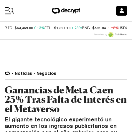
Coin Prices
$64,469.00
$1,897.13
$591.84
BTC
0.13%
ETH
1.23%
BNB
-1.78%
USDC
Price data by
Noticias
Negocios
Ganancias de Meta Caen
23% Tras Falta de Interés en
el Metaverso
El gigante tecnológico experimentó un
aumento en los ingresos publicitarios en