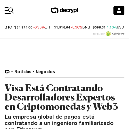
Coin Prices
$64,974.00
$1,918.64
$598.31
BTC
-0.30%
ETH
-0.50%
BNB
1.10%
USDC
Price data by
Noticias
Negocios
Visa Está Contratando
Desarrolladores Expertos
en Criptomonedas y Web3
La empresa global de pagos está
contratando a un ingeniero familiarizado