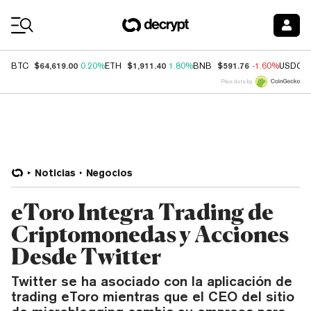
Coin Prices
$64,619.00
$1,911.40
$591.76
BTC
0.20%
ETH
1.80%
BNB
-1.60%
USDC
Price data by
Noticias
Negocios
eToro Integra Trading de
Criptomonedas y Acciones
Desde Twitter
Twitter se ha asociado con la aplicación de
trading eToro mientras que el CEO del sitio