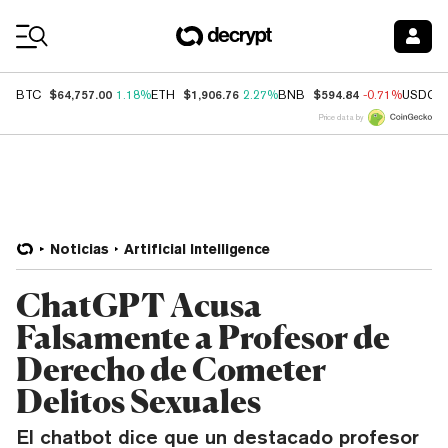
Coin Prices
$64,757.00
$1,906.76
$594.84
BTC
1.18%
ETH
2.27%
BNB
-0.71%
USDC
Price data by
Noticias
Artificial Intelligence
ChatGPT Acusa
Falsamente a Profesor de
Derecho de Cometer
Delitos Sexuales
El chatbot dice que un destacado profesor