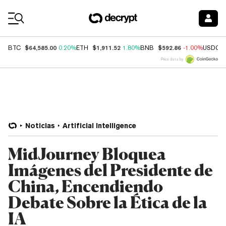
Coin Prices
$64,585.00
$1,911.52
$592.86
BTC
0.20%
ETH
1.80%
BNB
-1.00%
USDC
Price data by
Noticias
Artificial Intelligence
MidJourney Bloquea
Imágenes del Presidente de
China, Encendiendo
Debate Sobre la Ética de la
IA