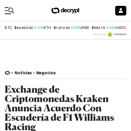
Coin Prices
$64,923.00
$1,912.92
$592.15
$
BTC
0.70%
ETH
0.30%
BNB
0.40%
USDC
Price data by
Noticias
Negocios
Exchange de
Criptomonedas Kraken
Anuncia Acuerdo Con
Escudería de F1 Williams
Racing