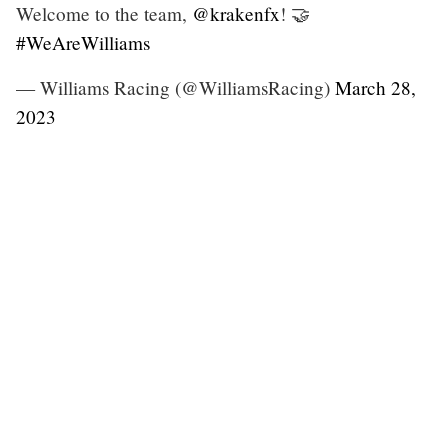
Welcome to the team,
@krakenfx
! 🤝
#WeAreWilliams
— Williams Racing (@WilliamsRacing)
March 28,
2023