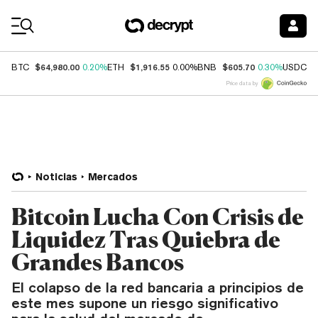
Coin Prices
$64,980.00
$1,916.55
$605.70
$
BTC
0.20%
ETH
0.00%
BNB
0.30%
USDC
Price data by
Noticias
Mercados
Bitcoin Lucha Con Crisis de
Liquidez Tras Quiebra de
Grandes Bancos
El colapso de la red bancaria a principios de
este mes supone un riesgo significativo