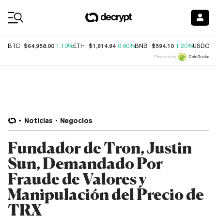
Coin Prices
$64,958.00
$1,914.94
$594.10
$
BTC
1.10%
ETH
0.90%
BNB
1.20%
USDC
Price data by
Noticias
Negocios
Fundador de Tron, Justin
Sun, Demandado Por
Fraude de Valores y
Manipulación del Precio de
TRX