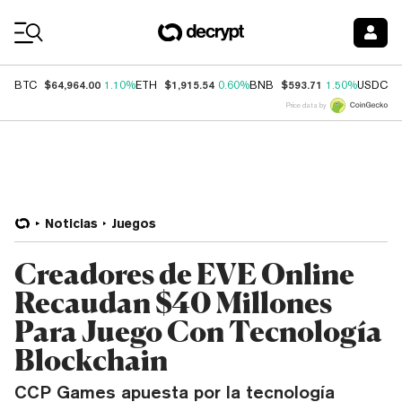
Coin Prices
$64,964.00
$1,915.54
$593.71
$
BTC
1.10%
ETH
0.60%
BNB
1.50%
USDC
Price data by
Noticias
Juegos
Creadores de EVE Online
Recaudan $40 Millones
Para Juego Con Tecnología
Blockchain
CCP Games apuesta por la tecnología