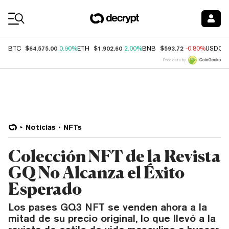
Coin Prices
$64,575.00
$1,902.60
$593.72
BTC
0.90%
ETH
2.00%
BNB
-0.80%
USDC
Price data by
Noticias
NFTs
Colección NFT de la Revista
GQ No Alcanza el Éxito
Esperado
Los pases GQ3 NFT se venden ahora a la
mitad de su precio original, lo que llevó a la