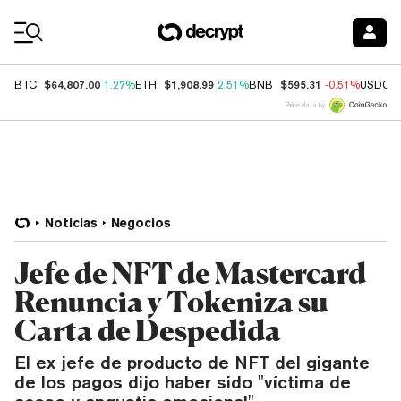
Coin Prices
$64,807.00
$1,908.99
$595.31
BTC
1.27%
ETH
2.51%
BNB
-0.51%
USDC
Price data by
Noticias
Negocios
Jefe de NFT de Mastercard
Renuncia y Tokeniza su
Carta de Despedida
El ex jefe de producto de NFT del gigante
de los pagos dijo haber sido "víctima de