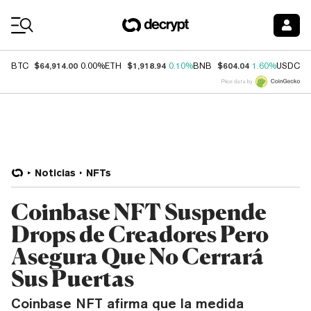
Coin Prices
$64,914.00
$1,918.94
$604.04
$
BTC
0.00%
ETH
0.10%
BNB
1.60%
USDC
Price data by
Noticias
NFTs
Coinbase NFT Suspende
Drops de Creadores Pero
Asegura Que No Cerrará
Sus Puertas
Coinbase NFT afirma que la medida