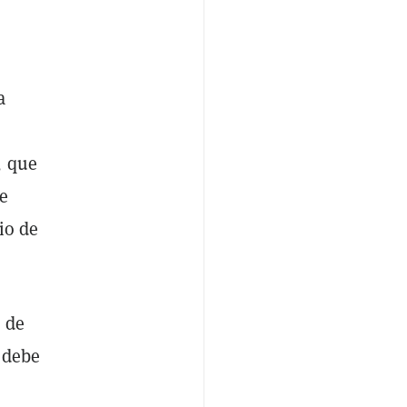
a
, que
e
io de
 de
o debe