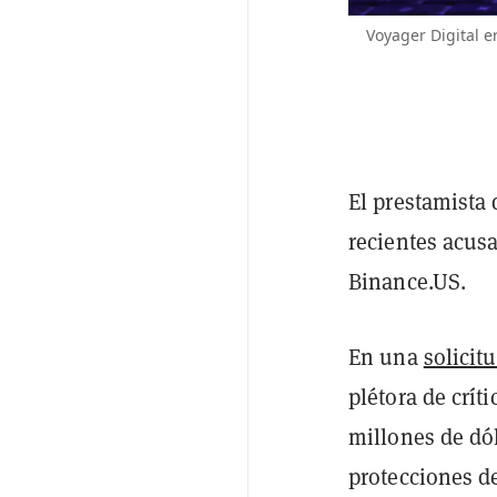
Voyager Digital 
El prestamista 
recientes acus
Binance.US.
En una
solicit
plétora de crít
millones de dól
protecciones d