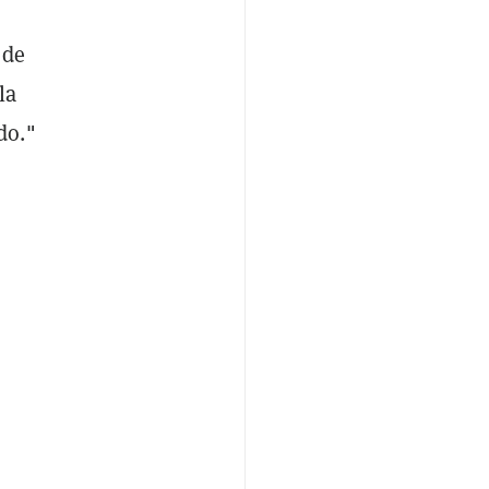
 de
la
do."