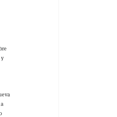
bre
 y
nueva
ia
o