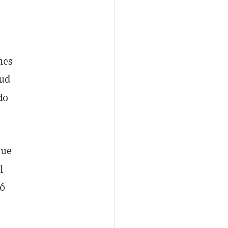
nes
tud
do
que
l
có