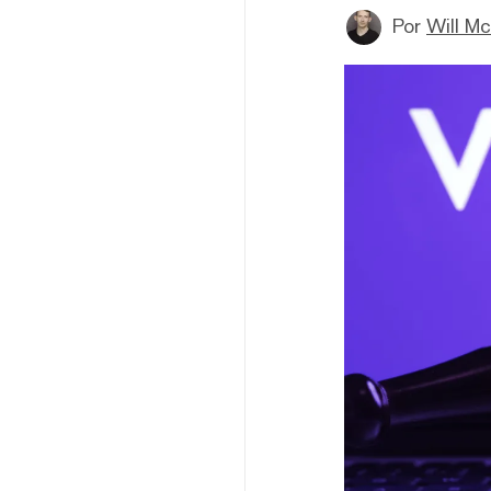
Por
Will M