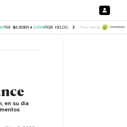
0%
TRX
$0.328314
0.30%
FIGR_HELOC
$1.007
-2.70%
HYPE
$54.47
-
Price data by
ance
, en su día
amentos