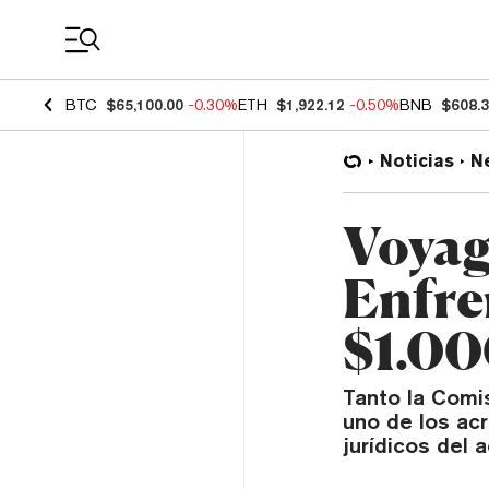
Coin Prices
BTC
$65,100.00
-0.30%
ETH
$1,922.12
-0.50%
BNB
$608.
Noticias
N
Voyag
Enfre
$1.00
Tanto la Comi
uno de los ac
jurídicos del 