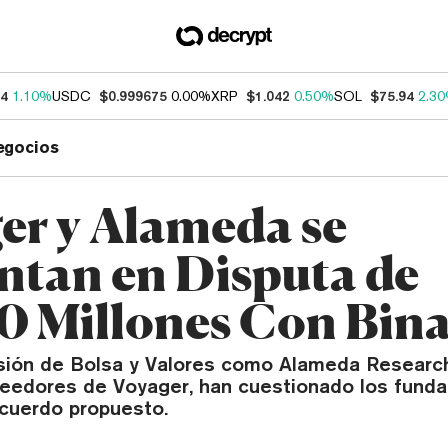
34
1.10%
USDC
$0.999675
0.00%
XRP
$1.042
0.50%
SOL
$75.94
2.3
egocios
er y Alameda se
ntan en Disputa de
0 Millones Con Bin
sión de Bolsa y Valores como Alameda Research
reedores de Voyager, han cuestionado los fund
acuerdo propuesto.