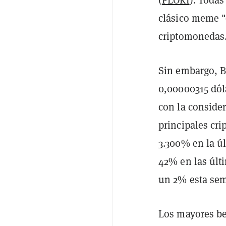
clásico meme "
criptomonedas
Sin embargo, B
0,00000315 dóla
con la conside
principales cr
3.300% en la ú
42% en las últ
un 2% esta se
Los mayores be