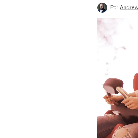
Por
Andrew