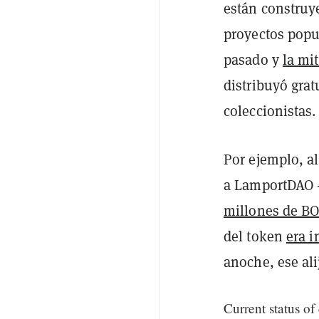
están construy
proyectos popu
pasado y
la mi
distribuyó gra
coleccionistas.
Por ejemplo, a
a LamportDAO -
millones de B
del token
era i
anoche, ese ali
Current status of