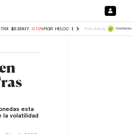
%
TRX
$0.32677
-0.10%
FIGR_HELOC
$1.02
2.90%
HYPE
$56.13
0.10
Price data by
 en
ras
monedas esta
la volatilidad