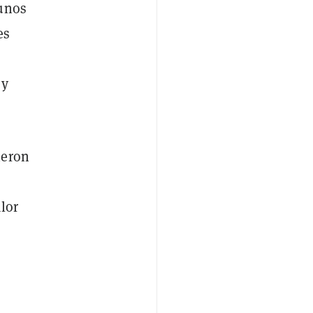
gunos
es
 y
ieron
lor