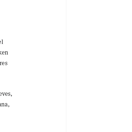
el
oken
res
eves,
ana,