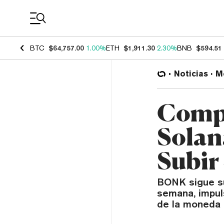
Coin Prices
BTC
$64,757.00
1.00%
ETH
$1,911.30
2.30%
BNB
$594.51
Noticias
M
Compe
Solan
Subir
BONK sigue su
semana, impuls
de la moneda