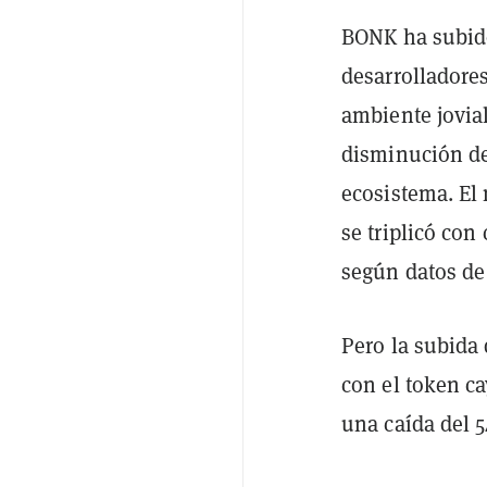
BONK ha subido
desarrolladore
ambiente jovia
disminución de
ecosistema. El 
se triplicó co
según datos d
Pero la subida 
con el token c
una caída del 