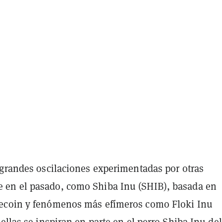
 grandes oscilaciones experimentadas por otras
en el pasado, como Shiba Inu (SHIB), basada en
ecoin y fenómenos más efímeros como Floki Inu
 ellas se inspiran en parte en el perro Shiba Inu del