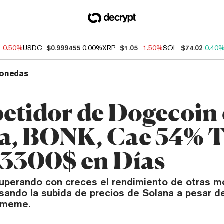
-0.50%
USDC
$0.999455
0.00%
XRP
$1.05
-1.50%
SOL
$74.02
0.40
onedas
tidor de Dogecoin
a, BONK, Cae 54% T
 3300$ en Días
perando con creces el rendimiento de otras 
ando la subida de precios de Solana a pesar de 
 meme.