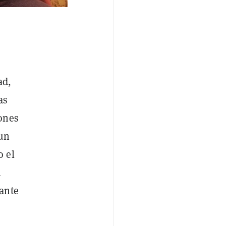
ad,
as
ones
 un
o el
u
ante