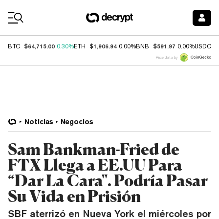
Coin Prices
$64,715.00
$1,906.94
$591.97
$
BTC
0.30%
ETH
0.00%
BNB
0.00%
USDC
Price data by
Noticias
Negocios
Sam Bankman-Fried de
FTX Llega a EE.UU Para
“Dar La Cara". Podría Pasar
Su Vida en Prisión
SBF aterrizó en Nueva York el miércoles por