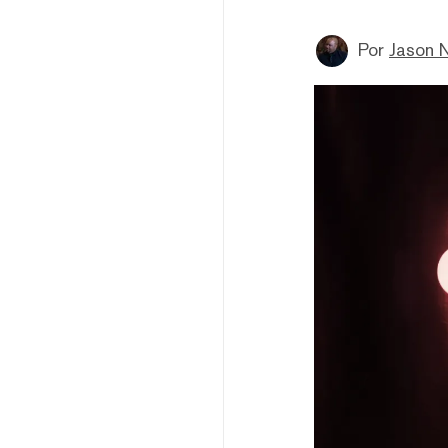
Por
Jason 