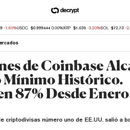
59
-1.60%
USDC
$0.999444
0.00%
XRP
$1.035
-3.20%
SOL
$72.73
-2
ercados
nes de Coinbase Al
 Mínimo Histórico.
en 87% Desde Enero
 criptodivisas número uno de EE.UU. salió a bo