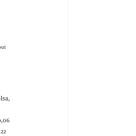
out
lsa,
0,06
,22