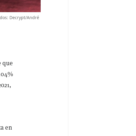
idos: Decrypt/André
e que
7,04%
2021,
za en