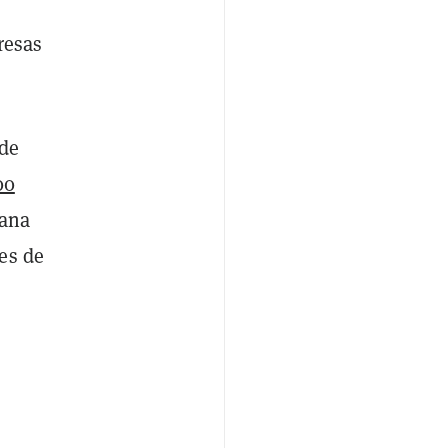
resas
 de
00
mana
es de