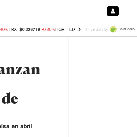
.40%
TRX
$0.326719
-0.30%
FIGR_HELOC
$1.02
-2.00%
HYPE
$56.10
Price data by
canzan
 de
lsa en abril