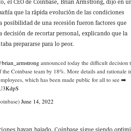
, el CEO de Coinbase, Brian Armstrong, dijo en u
pañía que la rápida evolución de las condiciones
a posibilidad de una recesión fueron factores que
a decisión de recortar personal, explicando que la
taba prepararse para lo peor.
brian_armstrong
announced today the difficult decision 
of the Coinbase team by 18%. More details and rationale i
employees, which has been made public for all to see ➡️
dZU3KdpS
oinbase)
June 14, 2022
iones hayan bajado, Coinbase sigue siendo optimi