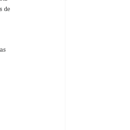
s de
gas