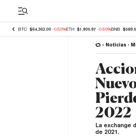
Coin Prices
BTC
$64,362.00
-0.50%
ETH
$1,905.97
-0.60%
BNB
$589.
Noticias
M
Accio
Nuevo
Pierd
2022
La exchange de
de 2021.