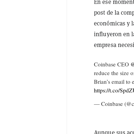
En ese momento
post de la com
económicas y l
influyeron en l
empresa necesi
Coinbase CEO
@
reduce the size 
Brian’s email to 
https://t.co/Sp
— Coinbase (@c
Aunque sus acc