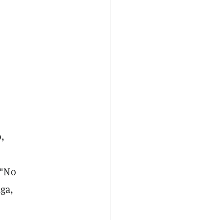
o,
 "No
aga,