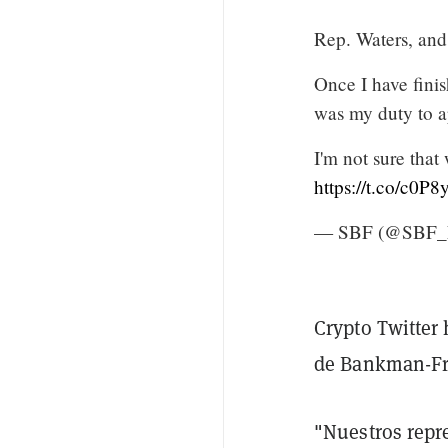
Rep. Waters, and
Once I have finis
was my duty to a
I'm not sure that 
https://t.co/c0P
— SBF (@SBF
Crypto Twitter
de Bankman-Fri
"Nuestros repr