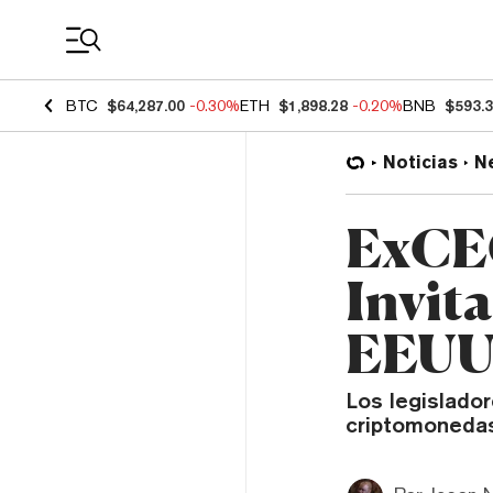
Coin Prices
BTC
$64,287.00
-0.30%
ETH
$1,898.28
-0.20%
BNB
$593.
Noticias
N
ExCE
Invit
EEUU 
Los legislado
criptomonedas