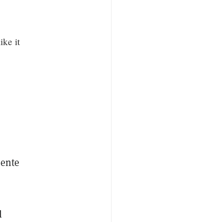
ike it
rente
l