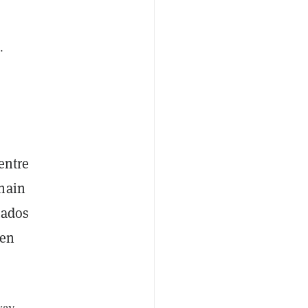
.
entre
chain
tados
ken
way