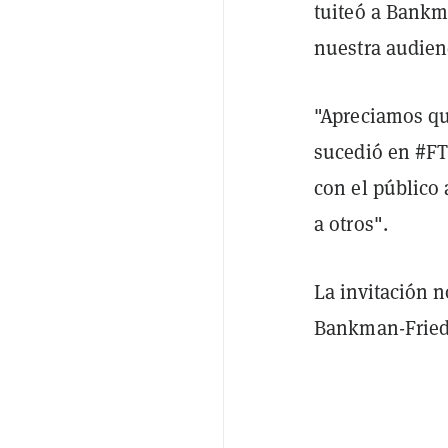
tuiteó a Bankm
nuestra audienc
"Apreciamos qu
sucedió en #FTX
con el público 
a otros".
La invitación n
Bankman-Fried 