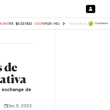
.40%
TRX
$0.327822
-0.50%
FIGR_HELOC
$1.035
0.20%
HYPE
$55.5
Price data by
s de
ativa
la exchange de
Dec 5, 2022