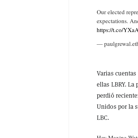
Our elected repre
expectations. And 
https://t.co/YX
— paulgrewal.et
Varias cuentas 
ellas LBRY. La
perdió recient
Unidos por la 
LBC.
Hey Maxine Water