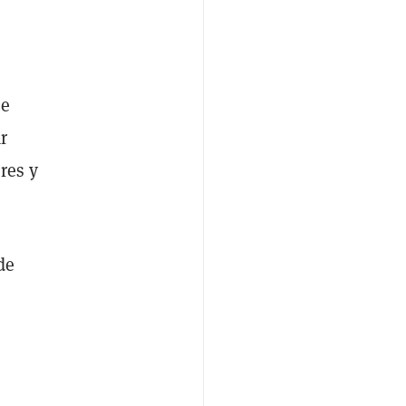
ue
r
res y
de