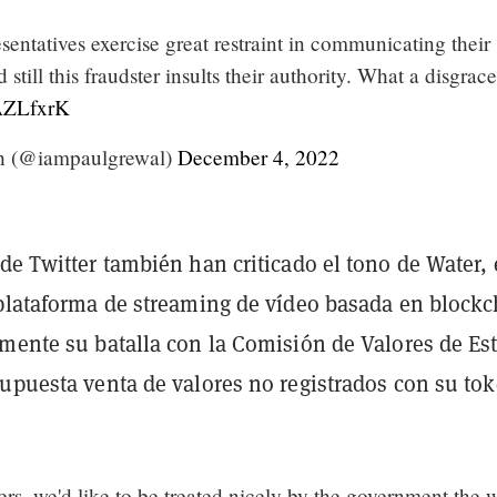
sentatives exercise great restraint in communicating their
still this fraudster insults their authority. What a disgrace
aAZLfxrK
h (@iampaulgrewal)
December 4, 2022
de Twitter también han criticado el tono de Water, 
 plataforma de streaming de vídeo basada en block
emente su batalla con la Comisión de Valores de Es
supuesta venta de valores no registrados con su to
s, we'd like to be treated nicely by the government the 