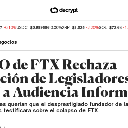
37
-0.10%
USDC
$0.999596
0.00%
XRP
$1.025
-2.20%
SOL
$72.64
-1
egocios
O de FTX Rechaza
ación de Legisladore
a Audiencia Inform
res querían que el desprestigiado fundador de 
 testificara sobre el colapso de FTX.