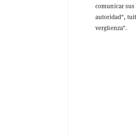
comunicar sus e
autoridad", tui
vergüenza".