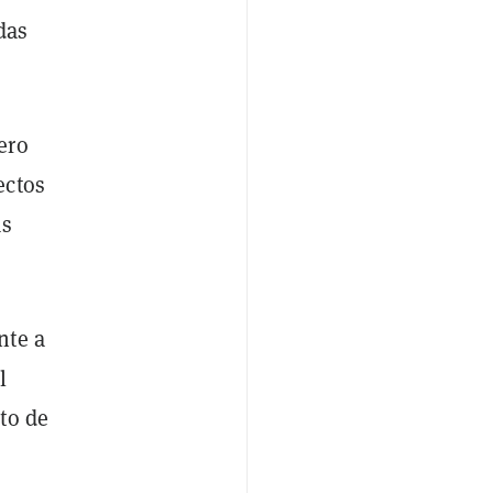
das
ero
ectos
as
nte a
l
to de