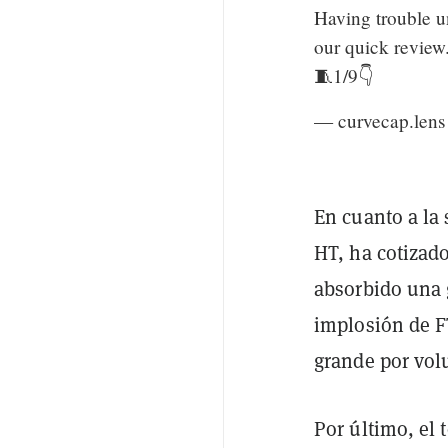
Having trouble u
our quick review.
🧵1/9👇
— curvecap.len
En cuanto a la 
HT, ha cotizad
absorbido una g
implosión de F
grande por vol
Por último, el