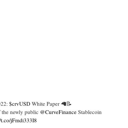
022:
$crvUSD
White Paper 🦙📝
f the newly public
@CurveFinance
Stablecoin
//t.co/jFmdi333I8