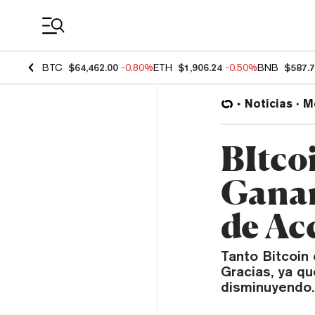
Coin Prices
BTC
$64,462.00
-0.80%
ETH
$1,906.24
-0.50%
BNB
$587.
Noticias
M
BItco
Ganan
de Ac
Tanto Bitcoin
Gracias, ya qu
disminuyendo.