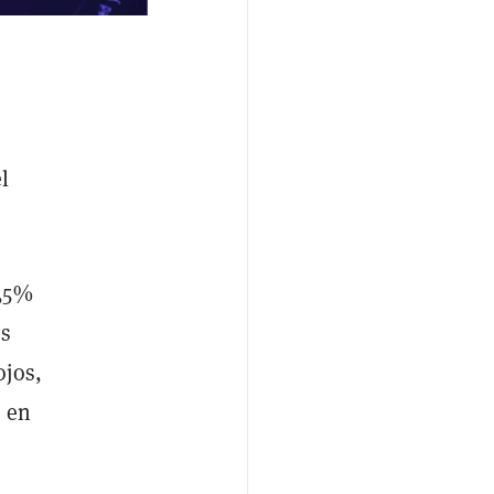
l
,5%
os
ojos,
s en