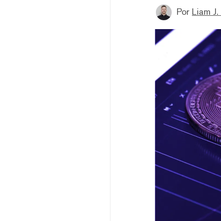
Por
Liam J. 