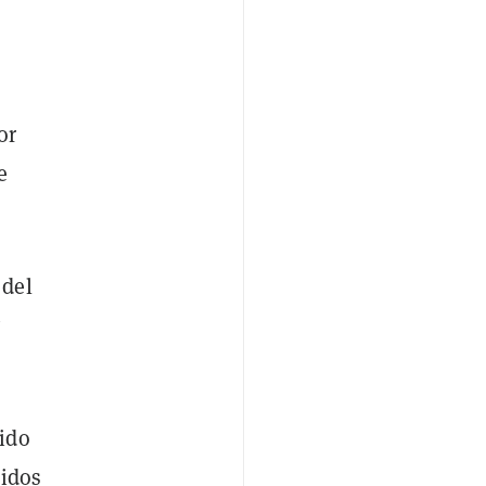
or
e
 del
y
ido
uidos