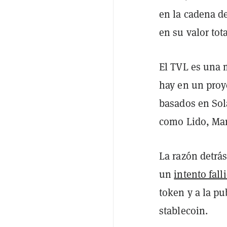
en la cadena d
en su valor to
El TVL es una 
hay en un proy
basados en Sol
como Lido, Mar
La razón detrá
un
intento fall
token y a la p
stablecoin.