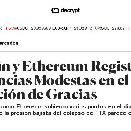
73
-1.60%
USDC
$0.999609
0.00%
XRP
$1.028
-2.10%
SOL
$73.02
-1
ercados
in y Ethereum Regis
cias Modestas en el
ción de Gracias
 como Ethereum subieron varios puntos en el dí
e la presión bajista del colapso de FTX parece 