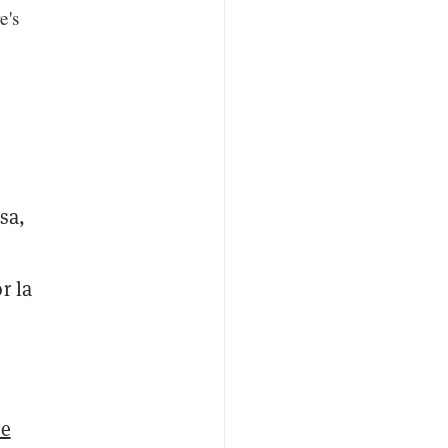
e's
sa,
r la
te