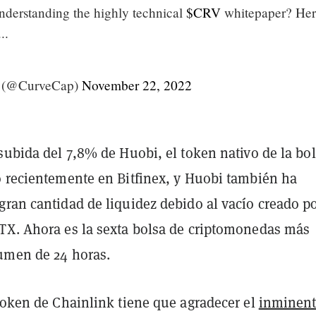
nderstanding the highly technical
$CRV
whitepaper? Her
..
s (@CurveCap)
November 22, 2022
subida del 7,8% de Huobi, el token nativo de la bol
o recientemente en Bitfinex, y Huobi también ha
ran cantidad de liquidez debido al vacío creado po
TX. Ahora es la sexta bolsa de criptomonedas más
umen de 24 horas.
 token de Chainlink tiene que agradecer el
inminen