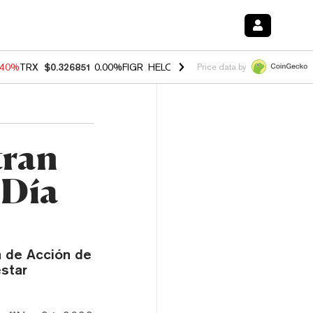
.40%
TRX
$0.326851
0.00%
FIGR_HELOC
$1.035
1.50%
HYPE
$56.14
Price data by
tran
 Día
a de Acción de
estar