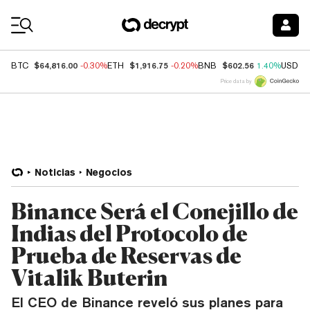
Coin Prices
$64,816.00
$1,916.75
$602.56
BTC
-0.30%
ETH
-0.20%
BNB
1.40%
USDC
Price data by
Noticias
Negocios
Binance Será el Conejillo de
Indias del Protocolo de
Prueba de Reservas de
Vitalik Buterin
El CEO de Binance reveló sus planes para