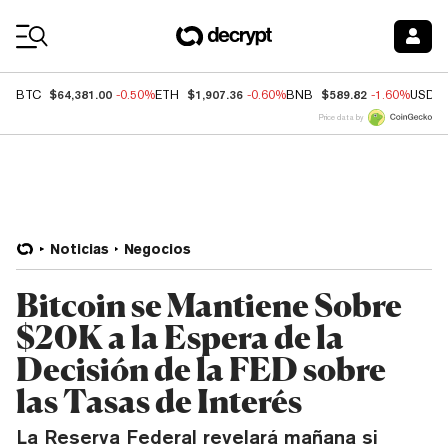
Coin Prices
$64,381.00
$1,907.36
$589.82
BTC
-0.50%
ETH
-0.60%
BNB
-1.60%
USDC
Price data by
Noticias
Negocios
Bitcoin se Mantiene Sobre
$20K a la Espera de la
Decisión de la FED sobre
las Tasas de Interés
La Reserva Federal revelará mañana si